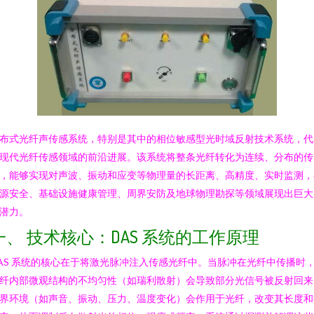
布式光纤声传感系统，特别是其中的相位敏感型光时域反射技术系统，代
现代光纤传感领域的前沿进展。该系统将整条光纤转化为连续、分布的传
，能够实现对声波、振动和应变等物理量的长距离、高精度、实时监测，
源安全、基础设施健康管理、周界安防及地球物理勘探等领域展现出巨大
潜力。
一、 技术核心：DAS 系统的工作原理
AS 系统的核心在于将激光脉冲注入传感光纤中。当脉冲在光纤中传播时
纤内部微观结构的不均匀性（如瑞利散射）会导致部分光信号被反射回来
界环境（如声音、振动、压力、温度变化）会作用于光纤，改变其长度和