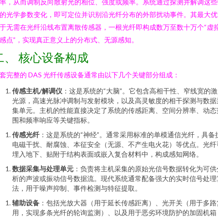
率，从而调制反向散射光的相位、强度或频率。系统通过探测并解调这些
的光学参数变化，即可定位并识别沿光纤分布的外部扰动事件。其最大优
于无需在光纤沿线布置离散传感器，一根光纤即构成数万至数十万个“虚
感点”，实现真正意义上的分布式、无源感知。
二、 核心设备构成
套完整的 DAS 光纤传感设备通常由以下几个关键部分组成：
传感主机/解调仪
：这是系统的“大脑”。它包含高相干性、窄线宽的激
光源，高速光脉冲调制与发射模块，以及高灵敏度的相干探测与数据
集单元。主机的性能直接决定了系统的传感距离、空间分辨率、动态
围和频率响应等关键指标。
传感光纤
：这是系统的“神经”。通常采用标准的单模通信光纤，具备
电磁干扰、耐腐蚀、本征安全（无源、不产生电火花）等优点。光纤
埋入地下、贴附于结构表面或嵌入复合材料中，构成感知网络。
数据采集与处理单元
：负责将主机采集的原始光信号数据转化为可供
析的声波或振动信号数据流。现代系统通常配备强大的实时信号处理
法，用于噪声抑制、事件检测与特征提取。
辅助设备
：包括光放大器（用于延长传感距离）、光开关（用于多路
用，实现多条光纤的轮询监测）、以及用于恶劣环境防护的加固机箱