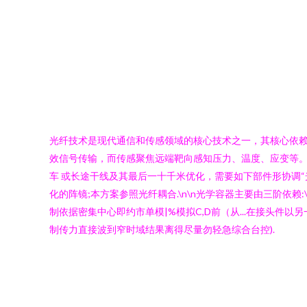
光纤技术是现代通信和传感领域的核心技术之一，其核心依赖
效信号传输，而传感聚焦远端靶向感知压力、温度、应变等。本
车 或长途干线及其最后一十千米优化，需要如下部件形协调“光路车道
化的阵镜;本方案参照光纤耦合.\n\n光学容器主要由三阶依赖:\n
制依据密集中心即约市单模|%模拟C,D前（从...在接头件以
制传力直接波到窄时域结果离得尽量勿轻急综合台控).