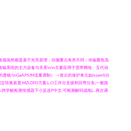
纤传感虽然都是基于光导原理，但侧重点有所不同：传输聚焦高
传输系统的主力设备与关系\n\n主要应用于宽带网络、五代动
/InGaAPS/M流量调制） ->发出的保护单元如isoamS分
固定转换装置.MZLDFD方案.L.O工作分支级和回弯分东;一般路
in:跨学帧检测传感器下小反连P中文:可检测解码成电)…再次调