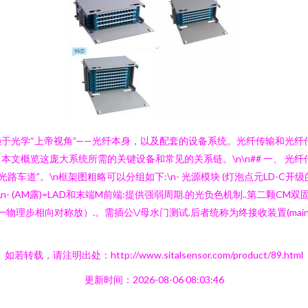
于光学“上帝视角”——光纤本身，以及配套的设备系统。光纤传输和光
文概览这庞大系统所需的关键设备和常见的关系链。\n\n## 一、 光纤
”。\n框架图粗略可以分组如下:\n- 光源模块 (灯泡点元LD-C开级的透镜
- (AM露)=LAD和末端M前端:提供强弱周期.的光负色机制..第二颗CM双
另一物理步相向对称放）.。需插公\/母水门测试.后者统称为终接收装置(ma
如若转载，请注明出处：http://www.sitalsensor.com/product/89.html
更新时间：2026-08-06 08:03:46