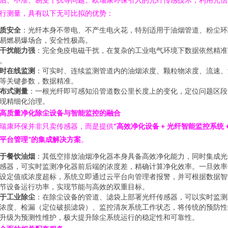
行测量，具有以下无可比拟的优势：
质安全
：光纤本身不带电、不产生电火花，特别适用于油烟管道、粉尘环
易燃易爆场合，安全性极高。
干扰能力强
：完全免疫电磁干扰，在复杂的工业电气环境下数据依然精准
。
时在线监测
：可实时、连续监测管道内的油烟浓度、颗粒物浓度、流速、
等关键参数，数据精准。
布式测量
：一根光纤即可感知沿管道数公里长度上的变化，定位问题区段
现精细化治理。
高质量净化除尘设备与智能监控的融合
瑞康环保并非只卖传感器，而是提供
“高效净化设备 + 光纤智能监控系统 
平台管理”的集成解决方案
。
于餐饮油烟
：其低空排放油烟净化器本身具备高效净化能力，同时集成光
感器，可实时监测净化器前后端的浓度差，精确计算净化效率。一旦效率
设定值或浓度超标，系统立即通过云平台向管理者报警，并可根据数据智
节设备运行功率，实现节能与高效的双重目标。
于工业除尘
：在除尘设备的管道、滤袋上部署光纤传感器，可以实时监测
浓度、检漏（定位破损滤袋）、监控清灰系统工作状态，将传统的预防性
升级为预测性维护，极大提升除尘系统运行的稳定性和可靠性。