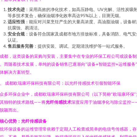
技术先进
：采用高效的净化技术，如高压静电、UV光解、活性炭吸
等多技术复合，确保油烟净化效率高达95%以上，目测无烟。
适应性强
：能应对川菜烹饪产生的大量高浓度、高油脂油烟，设备材
抗腐蚀、易清洁。
安全合规
：设备符合国家及成都市地方排放标准，具备消防、电气安
认证。
售后服务完善
：提供安装、调试、定期清洗维护等一站式服务。
成都，这类设备的采购与安装，主要集中在专业的环保工程公司或设备制
。而随着技术发展，单纯的设备销售已逐渐向“设备+智能监控+运维服务
体解决方案转型。
、 成都欧瑞康环保科技有限公司：以光纤传感技术引领智能环保
众多环保企业中，成都欧瑞康环保科技有限公司（以下简称“欧瑞康环保”
其独特的技术路线——将
光纤传感技术
深度应用于油烟净化与除尘监控—
脱颖而出。
核心优势：光纤传感设备
统环保设备的运维管理常依赖于定期人工检查或简单的电信号传感器，存
后、不准、易受干扰等问题。欧瑞康环保引入的光纤传感技术，利用光信