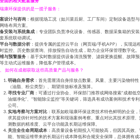
全面的相关配套服务
瑞康环保提供的是一揽子服务：
案设计与咨询
：根据现场工况（如川菜后厨、工厂车间）定制设备选型与
网络布局方案。
备安装与系统集成
：专业团队负责净化设备、传感器、数据采集箱的安装
套系统联动调试。
平台与数据分析
：提供专属的监控云平台（网页端/手机APP），实现远
时监控、历史数据查询、排放报告自动生成，助力企业环保管理数字化。
维与预警服务
：基于实时数据提供设备清洗预警、滤袋更换提醒、故障预
等主动式运维服务，降低客户管理成本。
、 如何在成都获取这些高质量产品与服务？
明确自身需求
：首先需厘清自身排放点数量、风量、主要污染物特性
（油脂、粉尘类型）、期望排放标准及预算。
寻找专业厂商
：可通过行业协会、环保部门推荐或网络搜索“成都低
油烟净化”、“智能除尘监控”等关键词，筛选具有成功案例和技术专利
公司。
实地考察与方案对比
：联系如欧瑞康环保这类技术特色鲜明的企业，
求其提供针对性的技术方案和现场案例考察。重点对比其技术原理、
测数据的精准度、云平台功能及长期运维保障。
关注全生命周期成本
：高质量设备初期投入可能较高，但因其高效、
能、智能运维带来的长期运行成本降低和合规安全保障，总体拥有成